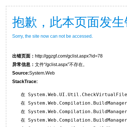
抱歉，此本页面发生
Sorry, the site now can not be accessed.
出错页面：
http://ggzgf.com/gclist.aspx?id=78
异常信息：
文件“/gclist.aspx”不存在。
Source:
System.Web
StackTrace:
   在 System.Web.UI.Util.CheckVirtualFile
   在 System.Web.Compilation.BuildManager
   在 System.Web.Compilation.BuildManager
   在 System.Web.Compilation.BuildManager