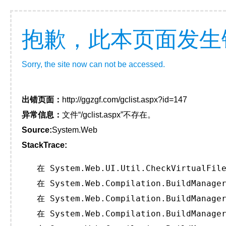
抱歉，此本页面发生
Sorry, the site now can not be accessed.
出错页面：
http://ggzgf.com/gclist.aspx?id=147
异常信息：
文件“/gclist.aspx”不存在。
Source:
System.Web
StackTrace:
   在 System.Web.UI.Util.CheckVirtualFile
   在 System.Web.Compilation.BuildManager
   在 System.Web.Compilation.BuildManager
   在 System.Web.Compilation.BuildManager