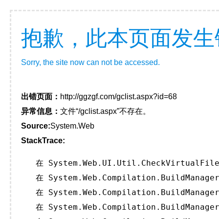
抱歉，此本页面发生
Sorry, the site now can not be accessed.
出错页面：
http://ggzgf.com/gclist.aspx?id=68
异常信息：
文件“/gclist.aspx”不存在。
Source:
System.Web
StackTrace:
   在 System.Web.UI.Util.CheckVirtualFile
   在 System.Web.Compilation.BuildManager
   在 System.Web.Compilation.BuildManager
   在 System.Web.Compilation.BuildManager