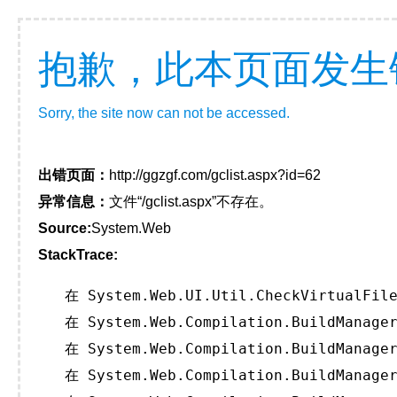
抱歉，此本页面发生
Sorry, the site now can not be accessed.
出错页面：
http://ggzgf.com/gclist.aspx?id=62
异常信息：
文件“/gclist.aspx”不存在。
Source:
System.Web
StackTrace:
   在 System.Web.UI.Util.CheckVirtualFile
   在 System.Web.Compilation.BuildManager
   在 System.Web.Compilation.BuildManager
   在 System.Web.Compilation.BuildManager