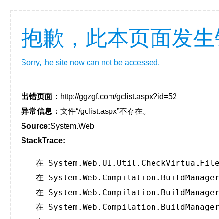
抱歉，此本页面发生
Sorry, the site now can not be accessed.
出错页面：
http://ggzgf.com/gclist.aspx?id=52
异常信息：
文件“/gclist.aspx”不存在。
Source:
System.Web
StackTrace:
   在 System.Web.UI.Util.CheckVirtualFile
   在 System.Web.Compilation.BuildManager
   在 System.Web.Compilation.BuildManager
   在 System.Web.Compilation.BuildManager