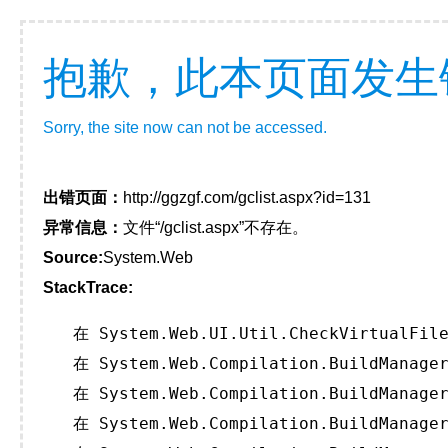
抱歉，此本页面发生
Sorry, the site now can not be accessed.
出错页面：
http://ggzgf.com/gclist.aspx?id=131
异常信息：
文件“/gclist.aspx”不存在。
Source:
System.Web
StackTrace:
   在 System.Web.UI.Util.CheckVirtualFile
   在 System.Web.Compilation.BuildManager
   在 System.Web.Compilation.BuildManager
   在 System.Web.Compilation.BuildManager