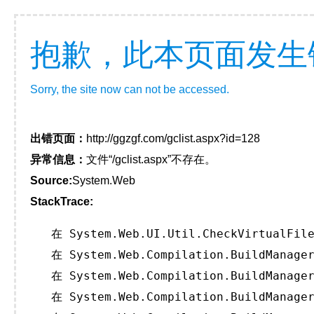
抱歉，此本页面发生
Sorry, the site now can not be accessed.
出错页面：
http://ggzgf.com/gclist.aspx?id=128
异常信息：
文件“/gclist.aspx”不存在。
Source:
System.Web
StackTrace:
   在 System.Web.UI.Util.CheckVirtualFile
   在 System.Web.Compilation.BuildManager
   在 System.Web.Compilation.BuildManager
   在 System.Web.Compilation.BuildManager