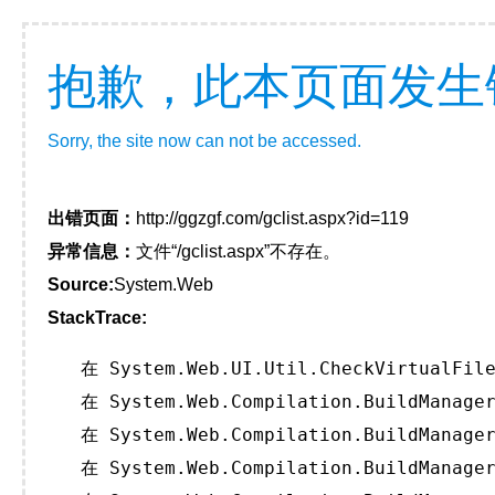
抱歉，此本页面发生
Sorry, the site now can not be accessed.
出错页面：
http://ggzgf.com/gclist.aspx?id=119
异常信息：
文件“/gclist.aspx”不存在。
Source:
System.Web
StackTrace:
   在 System.Web.UI.Util.CheckVirtualFile
   在 System.Web.Compilation.BuildManager
   在 System.Web.Compilation.BuildManager
   在 System.Web.Compilation.BuildManager