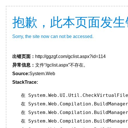
抱歉，此本页面发生
Sorry, the site now can not be accessed.
出错页面：
http://ggzgf.com/gclist.aspx?id=114
异常信息：
文件“/gclist.aspx”不存在。
Source:
System.Web
StackTrace:
   在 System.Web.UI.Util.CheckVirtualFile
   在 System.Web.Compilation.BuildManager
   在 System.Web.Compilation.BuildManager
   在 System.Web.Compilation.BuildManager