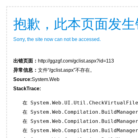
抱歉，此本页面发生
Sorry, the site now can not be accessed.
出错页面：
http://ggzgf.com/gclist.aspx?id=113
异常信息：
文件“/gclist.aspx”不存在。
Source:
System.Web
StackTrace:
   在 System.Web.UI.Util.CheckVirtualFile
   在 System.Web.Compilation.BuildManager
   在 System.Web.Compilation.BuildManager
   在 System.Web.Compilation.BuildManager