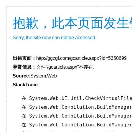
抱歉，此本页面发生
Sorry, the site now can not be accessed.
出错页面：
http://ggzgf.com/gcarticle.aspx?id=5350699
异常信息：
文件“/gcarticle.aspx”不存在。
Source:
System.Web
StackTrace:
   在 System.Web.UI.Util.CheckVirtualFile
   在 System.Web.Compilation.BuildManager
   在 System.Web.Compilation.BuildManager
   在 System.Web.Compilation.BuildManager