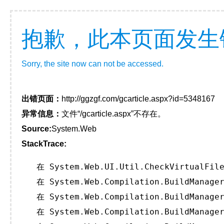
抱歉，此本页面发生
Sorry, the site now can not be accessed.
出错页面：
http://ggzgf.com/gcarticle.aspx?id=5348167
异常信息：
文件“/gcarticle.aspx”不存在。
Source:
System.Web
StackTrace:
   在 System.Web.UI.Util.CheckVirtualFile
   在 System.Web.Compilation.BuildManager
   在 System.Web.Compilation.BuildManager
   在 System.Web.Compilation.BuildManager