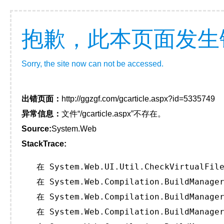
抱歉，此本页面发生
Sorry, the site now can not be accessed.
出错页面：
http://ggzgf.com/gcarticle.aspx?id=5335749
异常信息：
文件“/gcarticle.aspx”不存在。
Source:
System.Web
StackTrace:
   在 System.Web.UI.Util.CheckVirtualFile
   在 System.Web.Compilation.BuildManager
   在 System.Web.Compilation.BuildManager
   在 System.Web.Compilation.BuildManager