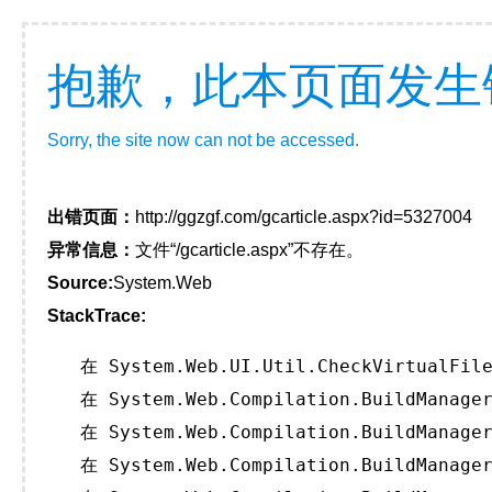
抱歉，此本页面发生
Sorry, the site now can not be accessed.
出错页面：
http://ggzgf.com/gcarticle.aspx?id=5327004
异常信息：
文件“/gcarticle.aspx”不存在。
Source:
System.Web
StackTrace:
   在 System.Web.UI.Util.CheckVirtualFile
   在 System.Web.Compilation.BuildManager
   在 System.Web.Compilation.BuildManager
   在 System.Web.Compilation.BuildManager