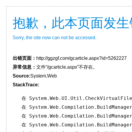
抱歉，此本页面发生
Sorry, the site now can not be accessed.
出错页面：
http://ggzgf.com/gcarticle.aspx?id=5262227
异常信息：
文件“/gcarticle.aspx”不存在。
Source:
System.Web
StackTrace:
   在 System.Web.UI.Util.CheckVirtualFile
   在 System.Web.Compilation.BuildManager
   在 System.Web.Compilation.BuildManager
   在 System.Web.Compilation.BuildManager